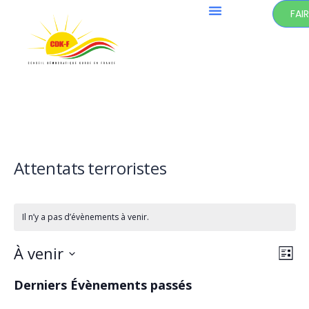
FAI
Attentats terroristes
Il n’y a pas d’évènements à venir.
Na
À venir
Na
Liste
Sélectionnez
de
pa
une
Derniers Évènements passés
date.
vu
con