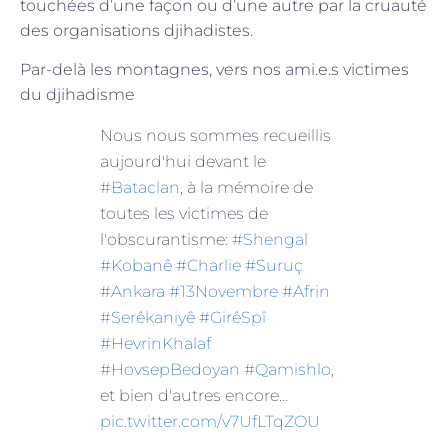
touchées d’une façon ou d’une autre par la cruauté
des organisations djihadistes.
Par-delà les montagnes, vers nos ami.e.s victimes
du djihadisme
Nous nous sommes recueillis
aujourd'hui devant le
#Bataclan
, à la mémoire de
toutes les victimes de
l'obscurantisme:
#Shengal
#Kobanê
#Charlie
#Suruç
#Ankara
#13Novembre
#Afrin
#Serêkaniyê
#GirêSpî
#HevrinKhalaf
#HovsepBedoyan
#Qamishlo
,
et bien d'autres encore…
pic.twitter.com/v7UfLTqZOU