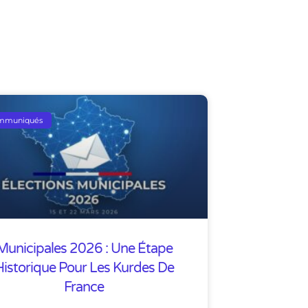
mmuniqués
Municipales 2026 : Une Étape
Historique Pour Les Kurdes De
France