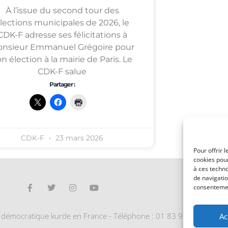
À l’issue du second tour des
lections municipales de 2026, le
CDK-F adresse ses félicitations à
nsieur Emmanuel Grégoire pour
n élection à la mairie de Paris. Le
CDK-F salue
Partager :
CDK-F
23 mars 2026
Pour offrir 
cookies pour
à ces techn
de navigatio
consentement
l démocratique kurde en France - Téléphone : 01 83 91 06 43
Ac