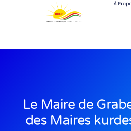
À Prop
Le Maire de Grabel
des Maires kurde