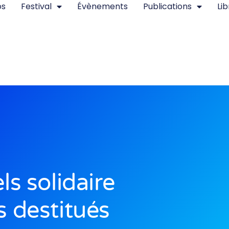
os
Festival
Évènements
Publications
Lib
s solidaire
s destitués