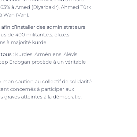
ec 63% à Amed (Diyarbakir), Ahmed Tûrk
à Wan (Van).
 afin d’installer des administrateurs
 de 400 militant.e.s, élu.e.s,
s à majorité kurde.
 tous
: Kurdes, Arméniens, Alévis,
ecep Erdogan procède à un véritable
rte mon soutien au collectif de solidarité
tent concernés à participer aux
 graves atteintes à la démocratie.