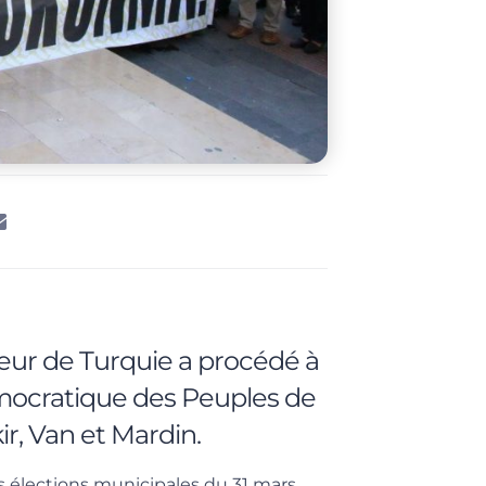
rieur de Turquie a procédé à
émocratique des Peuples de
kir, Van et Mardin.
es élections municipales du 31 mars