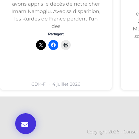
avons appris le décès de notre cher
Imam Namoglu. Avec sa disparition,
é
les Kurdes de France perdent l’un
des
Mo
Partager :
so
CDK-F
4 juillet 2026
Copyright 2026 - Consei