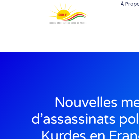
À Prop
Nouvelles m
d’assassinats pol
Kurdes en Fran