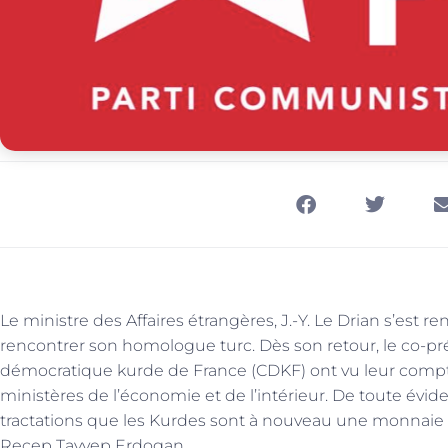
Le ministre des Affaires étrangères, J.-Y. Le Drian s’est r
rencontrer son homologue turc. Dès son retour, le co-pré
démocratique kurde de France (CDKF) ont vu leur compt
ministères de l’économie et de l’intérieur. De toute éviden
tractations que les Kurdes sont à nouveau une monnaie d
Recep Tayyep Erdogan.