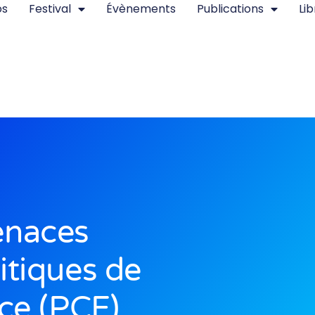
os
Festival
Évènements
Publications
Lib
enaces
itiques de
ce (PCF)