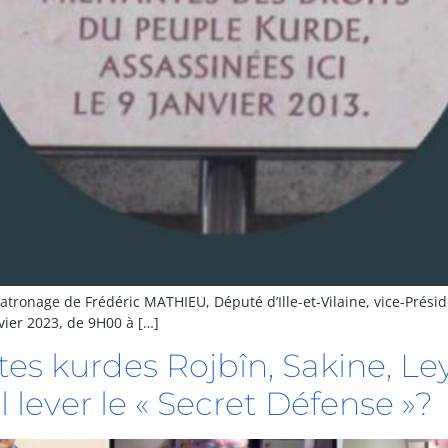
tronage de Frédéric MATHIEU, Député d’Ille-et-Vilaine, vice-Présid
ier 2023, de 9H00 à […]
es kurdes Rojbîn, Sakine, Leyl
l lever le « Secret Défense »?