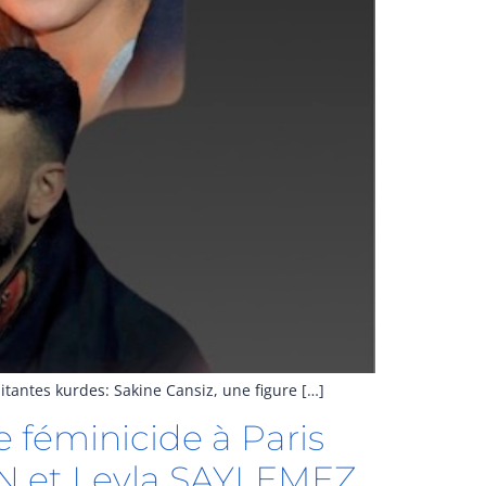
ilitantes kurdes: Sakine Cansiz, une figure […]
le féminicide à Paris
AN et Leyla SAYLEMEZ