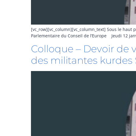
[vc_row][vc_column][vc_column_text] Sous le haut pa
Parlementaire du Conseil de l’Europe Jeudi 12 janv
Colloque – Devoir de vé
des militantes kurde