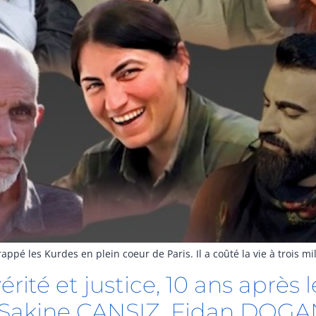
rappé les Kurdes en plein coeur de Paris. Il a coûté la vie à trois m
rité et justice, 10 ans après 
s Sakine CANSIZ, Fidan DOG