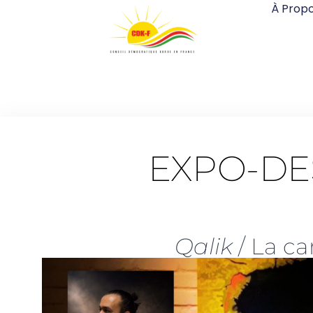
À Prop
EXPO-DE
Qalik
/ La c