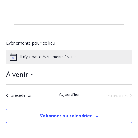
Évènements pour ce lieu
Il n’y a pas d’évènements à venir.
Notice
À venir
Sélectionnez
une
date.
Aujourd’hui
Évènements
suivants
Évènements
précédents
S’abonner au calendrier