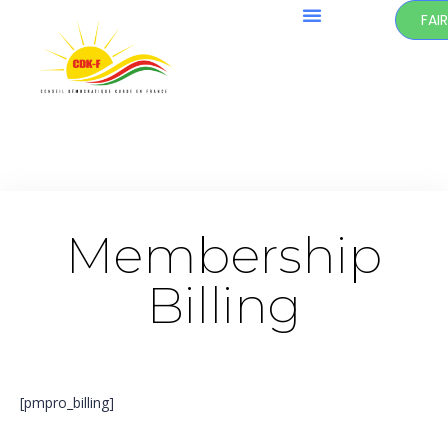
FAI
Membership
Billing
[pmpro_billing]