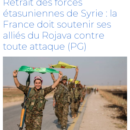
Retrait des forces
étasuniennes de Syrie : la
France doit soutenir ses
alliés du Rojava contre
toute attaque (PG)