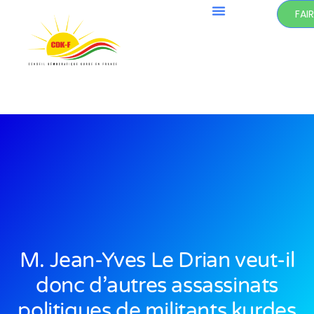
FAI
M. Jean-Yves Le Drian veut-il
donc d’autres assassinats
politiques de militants kurdes