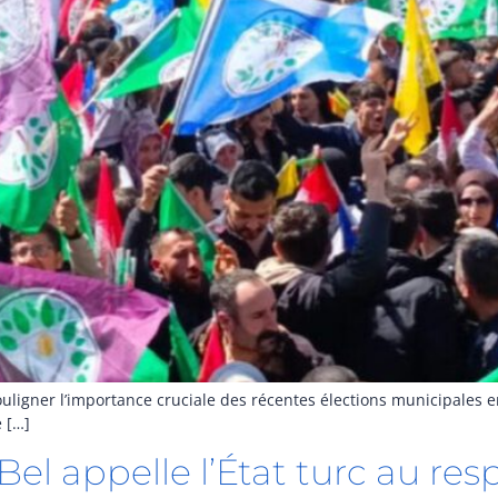
ligner l’importance cruciale des récentes élections municipales en
 […]
-Bel appelle l’État turc au res